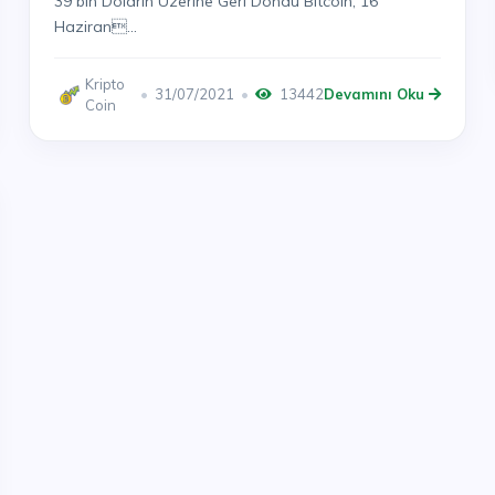
39 bin Doların Üzerine Geri Döndü Bitcoin, 16
Haziran...
Kripto
31/07/2021
13442
Devamını Oku
Coin