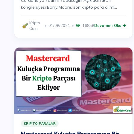
Cardano'ya Yatırım Yapacağını Açıkladı ABD'li
kongre üyesi Barry Moore, son kripto para alıml...
Kripto
01/08/2021
16858
Devamını Oku
Coin
KRIPTO PARALAR
Mastercard Kuluçka Programına Bir