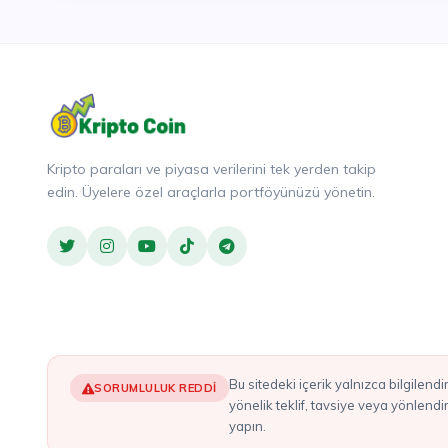
Kripto paraları ve piyasa verilerini tek yerden takip
edin. Üyelere özel araçlarla portföyünüzü yönetin.
Bu sitedeki içerik yalnızca bilgilendirme amaçlıdır ve yatırım tavsiyesi olarak değerlendirilmemelidir. Burada bahsedilen hiçbir şey, herhangi bir kripto varlığı alım satımına
SORUMLULUK REDDI
yönelik teklif, tavsiye veya yönlend
yapın.