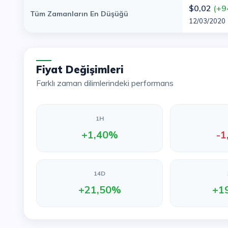
$0,02
(+9
Tüm Zamanların En Düşüğü
12/03/2020
Fiyat Değişimleri
Farklı zaman dilimlerindeki performans
1H
+1,40%
-1
14D
+21,50%
+1