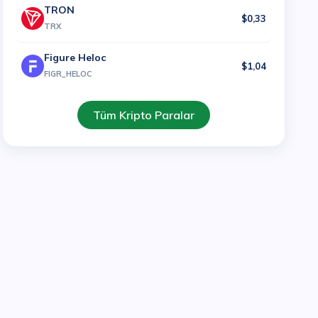
TRON
$0,33
TRX
Figure Heloc
$1,04
FIGR_HELOC
Tüm Kripto Paralar