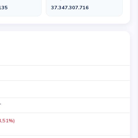
135
37.347.307.716
T
3,51%)