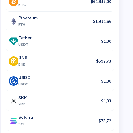
$64.847,00
BTC
Ethereum
$1.911,66
ETH
Tether
$1,00
USDT
BNB
$592,73
BNB
USDC
$1,00
USDC
XRP
$1,03
XRP
Solana
$73,72
SOL