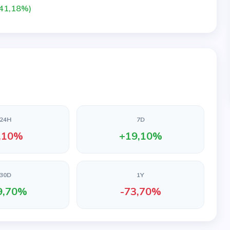
41,18%)
24H
7D
,10%
+19,10%
30D
1Y
9,70%
-73,70%