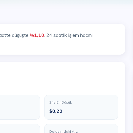
saatte düşüşte
%1,10
. 24 saatlik işlem hacmi
24s En Düşük
$0,20
Dolaşımdaki Arz